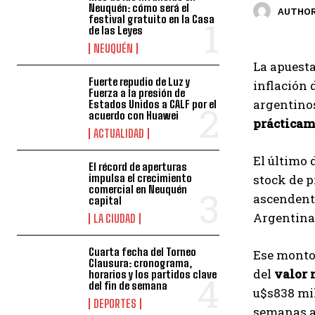
Neuquén: cómo será el
AUTHOR
festival gratuito en la Casa
de las Leyes
NEUQUÉN
La apuesta
Fuerte repudio de Luz y
inflación 
Fuerza a la presión de
argentinos 
Estados Unidos a CALF por el
acuerdo con Huawei
prácticame
ACTUALIDAD
El último 
El récord de aperturas
impulsa el crecimiento
stock de p
comercial en Neuquén
ascendent
capital
Argentina 
LA CIUDAD
Cuarta fecha del Torneo
Ese monto
Clausura: cronograma,
del
valor 
horarios y los partidos clave
del fin de semana
u$s838 mil
DEPORTES
semanas an