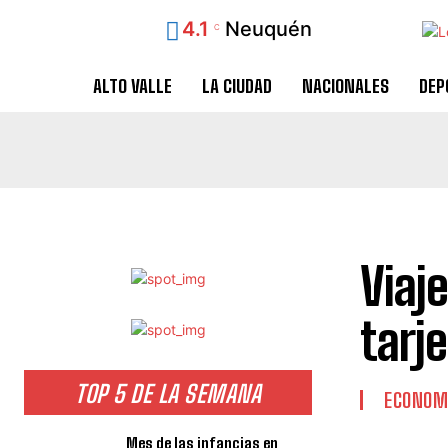
4.1
Neuquén
C
ALTO VALLE
LA CIUDAD
NACIONALES
DEP
Viaje
tarj
TOP 5 DE LA SEMANA
ECONOM
Mes de las infancias en