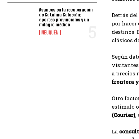
Avances en la recuperación
Detrás del
de Catalina Galcerán:
aportes provinciales y un
por hacer 
milagro médico
destinos. 
NEUQUÉN
clásicos d
Según dat
visitantes
a precios
frontera y
Otro facto
estímulo of
(Courier)
,
La
consult