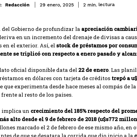
lectura
Redacción
2
min.
29 enero, 2025
:
 del Gobierno de profundizar la
apreciación cambiar
deriva en un incremento del drenaje de divisas a caus
en el exterior. Así, el
stock de préstamos por consum
nte se triplicó con respecto a enero pasado y alcan
dato oficial disponible data del
22 de enero
. Las plani
réstamos en dólares con tarjeta de créditos
trepó a u
e que experimenta desde hace meses al compás de la 
frente al resto de los países.
 implica un
crecimiento del 185% respecto del prome
más alto desde el 9 de febrero de 2018 (u$s772 millo
lones marcado el 2 de febrero de ese mismo año, en o
tes de que se desatara la corrida que dio inicio a la
c