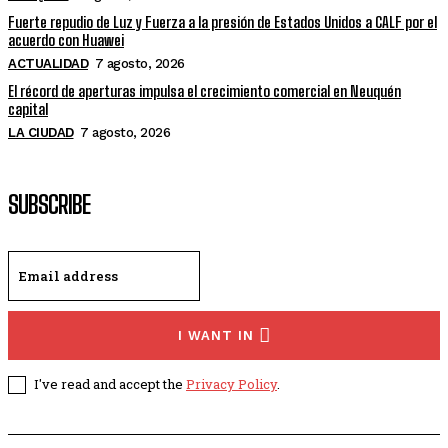
Fuerte repudio de Luz y Fuerza a la presión de Estados Unidos a CALF por el
acuerdo con Huawei
ACTUALIDAD
7 agosto, 2026
El récord de aperturas impulsa el crecimiento comercial en Neuquén
capital
LA CIUDAD
7 agosto, 2026
SUBSCRIBE
I WANT IN
I've read and accept the
Privacy Policy
.