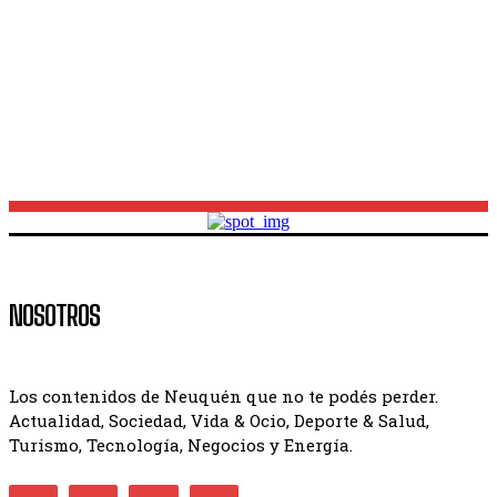
horarios y los partidos clave del fin de semana
Avances en la recuperación de Catalina Galcerán:
aportes provinciales y un milagro médico
NOSOTROS
Los contenidos de Neuquén que no te podés perder.
Actualidad, Sociedad, Vida & Ocio, Deporte & Salud,
Turismo, Tecnología, Negocios y Energía.