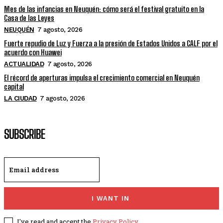
Mes de las infancias en Neuquén: cómo será el festival gratuito en la
Casa de las Leyes
NEUQUÉN
7 agosto, 2026
Fuerte repudio de Luz y Fuerza a la presión de Estados Unidos a CALF por el
acuerdo con Huawei
ACTUALIDAD
7 agosto, 2026
El récord de aperturas impulsa el crecimiento comercial en Neuquén
capital
LA CIUDAD
7 agosto, 2026
SUBSCRIBE
I WANT IN
I've read and accept the
Privacy Policy
.