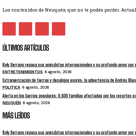
Los contenidos de Neuquén que no te podés perder. Actuali
ÚLTIMOS ARTÍCULOS
Roly Serrano repasa sus anécdotas internacionales y su profundo amor por e
ENTRETENIMIENTOS
6 agosto, 2026
Extranjerización de tierras y desalojos exprés: la advertencia de Andrés Bla
POLITICA
6 agosto, 2026
Alerta en los barrios populares: 8.600 familias afectadas por los recortes 
NEUQUÉN
6 agosto, 2026
MÁS LEÍDOS
Roly Serrano repasa sus anécdotas internacionales y su profundo amor por e