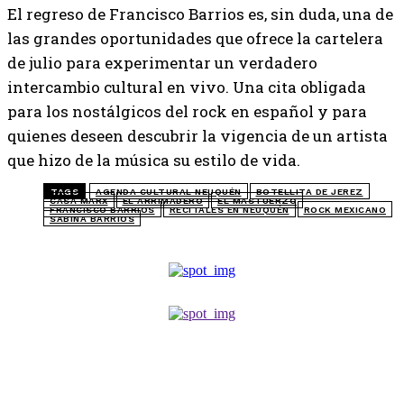
El regreso de Francisco Barrios es, sin duda, una de
las grandes oportunidades que ofrece la cartelera
de julio para experimentar un verdadero
intercambio cultural en vivo. Una cita obligada
para los nostálgicos del rock en español y para
quienes deseen descubrir la vigencia de un artista
que hizo de la música su estilo de vida.
TAGS
AGENDA CULTURAL NEUQUÉN
BOTELLITA DE JEREZ
CASA MARX
EL ARRIMADERO
EL MASTUERZO
FRANCISCO BARRIOS
RECITALES EN NEUQUÉN
ROCK MEXICANO
SABINA BARRIOS
TOP 5 DE LA SEMANA