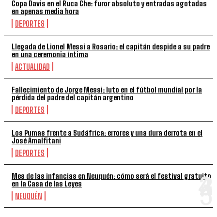
Copa Davis en el Ruca Che: furor absoluto y entradas agotadas
en apenas media hora
DEPORTES
Llegada de Lionel Messi a Rosario: el capitán despide a su padre
en una ceremonia íntima
ACTUALIDAD
Fallecimiento de Jorge Messi: luto en el fútbol mundial por la
pérdida del padre del capitán argentino
DEPORTES
Los Pumas frente a Sudáfrica: errores y una dura derrota en el
José Amalfitani
DEPORTES
Mes de las infancias en Neuquén: cómo será el festival gratuito
en la Casa de las Leyes
NEUQUÉN