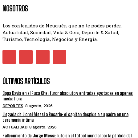
NOSOTROS
Los contenidos de Neuquén que no te podés perder.
Actualidad, Sociedad, Vida & Ocio, Deporte & Salud,
Turismo, Tecnología, Negocios y Energía.
ÚLTIMOS ARTÍCULOS
Copa Davis en el Ruca Che: furor absoluto y entradas agotadas en apenas
media hora
DEPORTES
8 agosto, 2026
Llegada de Lionel Messi a Rosario: el capitán despide a su padre en una
ceremonia íntima
ACTUALIDAD
8 agosto, 2026
Fallecimiento de Jorge Messi: luto en el fútbol mundial por la pérdida del