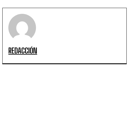
REDACCIÓN
ARTICULOS POPULARES
Copa Davis en el Ruca Che: furor absoluto y entradas
agotadas en apenas media hora